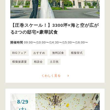
【圧巻スケール！】3300坪×海と空が広が
る2つの邸宅×豪華試食
開催時間
09:00〜/10:00〜/14:30〜/15:00〜/16:00〜
BIGフェア
おすすめ
無料試食
模擬挙式
模擬披露宴
相談会
土日祝
くわしく見る
8/29
(土)