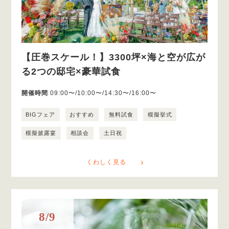
【圧巻スケール！】3300坪×海と空が広が
る2つの邸宅×豪華試食
開催時間
09:00〜/10:00〜/14:30〜/16:00〜
BIGフェア
おすすめ
無料試食
模擬挙式
模擬披露宴
相談会
土日祝
くわしく見る
8/9