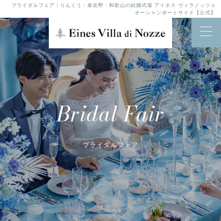
ブライダルフェア | りんくう・泉佐野・和歌山の結婚式場 アイネス ヴィラノッツェ
オーシャンポートサイド【公式】
Bridal Fair
ブライダルフェア