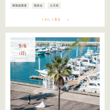
模擬披露宴
相談会
土日祝
くわしく見る
9/6
(日)