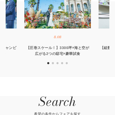
8.08
オーシャンビ
【圧巻スケール！】3300坪×海と空が
【組数限
優待
広がる2つの邸宅×豪華試食
る
Search
希望の条件からフェアを探す