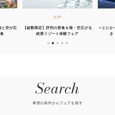
8.09
海と空が広
【組数限定】評判の美食＆海・空広がる
＜とにか
試食
絶景リゾート体験フェア
き
Search
希望の条件からフェアを探す