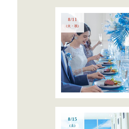
8/11
(火・祝)
8/15
(土)