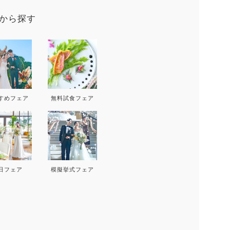
9
から探す
D
THU
FRI
SAT
SUN
MON
T
3
4
5
6
すめフェア
無料試食フェア
10
11
12
13
5
17
18
19
20
12
1
24
25
26
27
19
2
日フェア
模擬挙式フェア
26
2