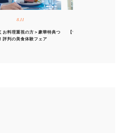
8.11
8.15
くお料理重視の方＞豪華特典つ
【*夏の特大2days*】圧巻オー
！評判の美食体験フェア
ュー×絶品試食×120万優