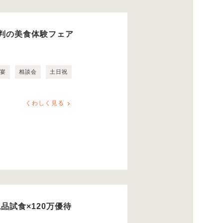
判の美食体験フェア
露宴
相談会
土日祝
くわしく見る
品試食×120万優待