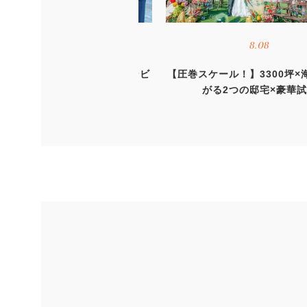
8.16
8.08
の特大2days*】圧巻オーシャンビ
【圧巻スケール！】3300坪×
ュー×絶品試食×120万優待
がる2つの邸宅×豪華