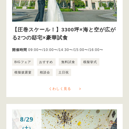
【圧巻スケール！】3300坪×海と空が広が
る2つの邸宅×豪華試食
開催時間
09:00〜/10:00〜/14:30〜/15:00〜/16:00〜
BIGフェア
おすすめ
無料試食
模擬挙式
模擬披露宴
相談会
土日祝
くわしく見る
8/29
(土)