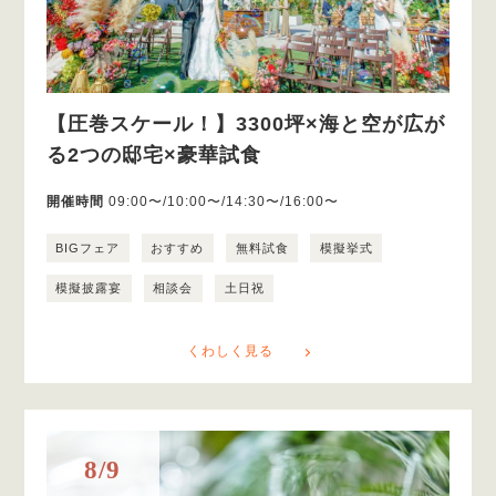
【圧巻スケール！】3300坪×海と空が広が
る2つの邸宅×豪華試食
開催時間
09:00〜/10:00〜/14:30〜/16:00〜
BIGフェア
おすすめ
無料試食
模擬挙式
模擬披露宴
相談会
土日祝
くわしく見る
8/9