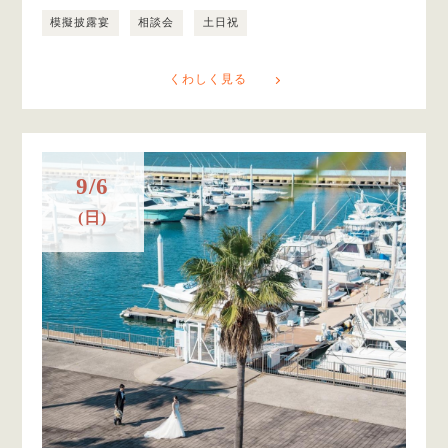
模擬披露宴
相談会
土日祝
くわしく見る
9/6
(日)