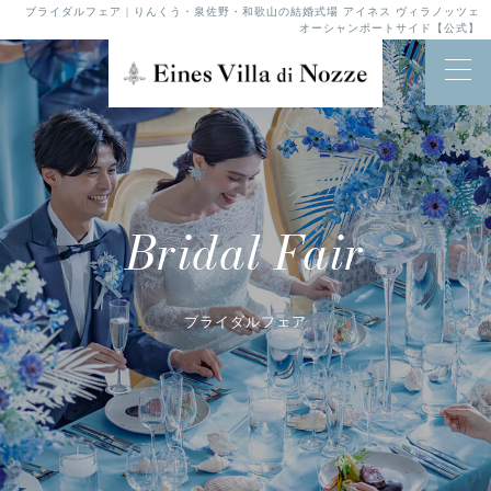
ブライダルフェア | りんくう・泉佐野・和歌山の結婚式場 アイネス ヴィラノッツェ
オーシャンポートサイド【公式】
Bridal Fair
ブライダルフェア