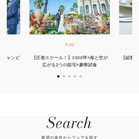
8.08
オーシャンビ
【圧巻スケール！】3300坪×海と空が
【組数限
優待
広がる2つの邸宅×豪華試食
る
Search
希望の条件からフェアを探す