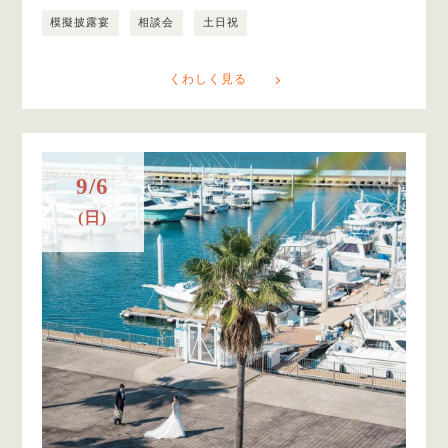
模擬披露宴
相談会
土日祝
くわしく見る
9/6
(日)