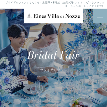
ブライダルフェア | りんくう・泉佐野・和歌山の結婚式場 アイネス ヴィラノッツェ
オーシャンポートサイド【公式】
Bridal Fair
ブライダルフェア