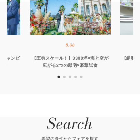
8.08
オーシャンビ
【圧巻スケール！】3300坪×海と空が
【組数限
優待
広がる2つの邸宅×豪華試食
る
Search
希望の条件からフェアを探す