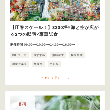
【圧巻スケール！】3300坪×海と空が広が
る2つの邸宅×豪華試食
開催時間
09:00〜/10:00〜/14:30〜/16:00〜
BIGフェア
おすすめ
無料試食
模擬挙式
模擬披露宴
相談会
土日祝
くわしく見る
8/9