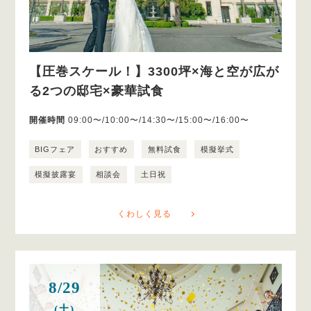
【圧巻スケール！】3300坪×海と空が広が
る2つの邸宅×豪華試食
開催時間
09:00〜/10:00〜/14:30〜/15:00〜/16:00〜
BIGフェア
おすすめ
無料試食
模擬挙式
模擬披露宴
相談会
土日祝
くわしく見る
8/29
(土)