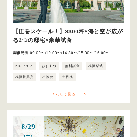
【圧巻スケール！】3300坪×海と空が広が
る2つの邸宅×豪華試食
開催時間
09:00〜/10:00〜/14:30〜/15:00〜/16:00〜
BIGフェア
おすすめ
無料試食
模擬挙式
模擬披露宴
相談会
土日祝
くわしく見る
8/29
(土)