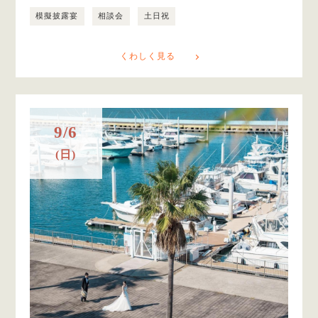
模擬披露宴
相談会
土日祝
くわしく見る
9/6
(日)