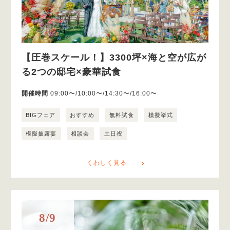
【圧巻スケール！】3300坪×海と空が広が
る2つの邸宅×豪華試食
開催時間
09:00〜/10:00〜/14:30〜/16:00〜
BIGフェア
おすすめ
無料試食
模擬挙式
模擬披露宴
相談会
土日祝
くわしく見る
8/9