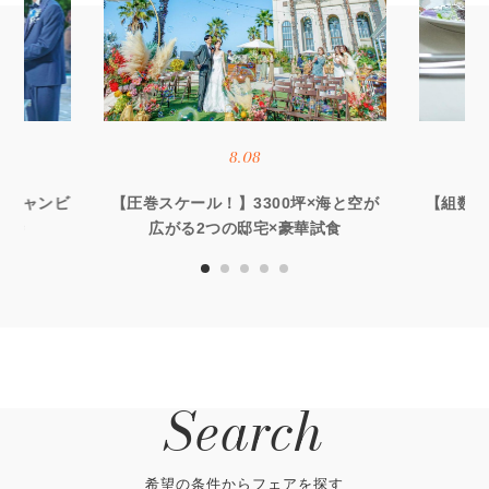
8.08
オーシャンビ
【圧巻スケール！】3300坪×海と空が
【組数限
優待
広がる2つの邸宅×豪華試食
る
Search
希望の条件からフェアを探す