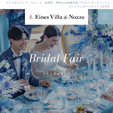
ブライダルフェア | りんくう・泉佐野・和歌山の結婚式場 アイネス ヴィラノッツェ
オーシャンポートサイド【公式】
Bridal Fair
ブライダルフェア