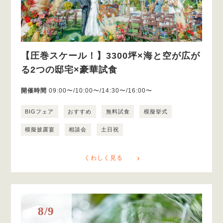
【圧巻スケール！】3300坪×海と空が広が
る2つの邸宅×豪華試食
開催時間
09:00〜/10:00〜/14:30〜/16:00〜
BIGフェア
おすすめ
無料試食
模擬挙式
模擬披露宴
相談会
土日祝
くわしく見る
8/9