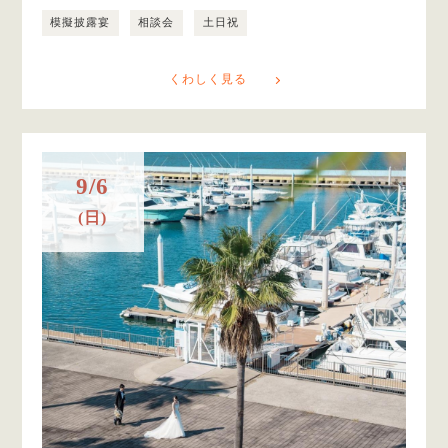
模擬披露宴
相談会
土日祝
くわしく見る
9/6
(日)