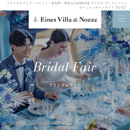
ブライダルフェア | りんくう・泉佐野・和歌山の結婚式場 アイネス ヴィラノッツェ
オーシャンポートサイド【公式】
Bridal Fair
ブライダルフェア