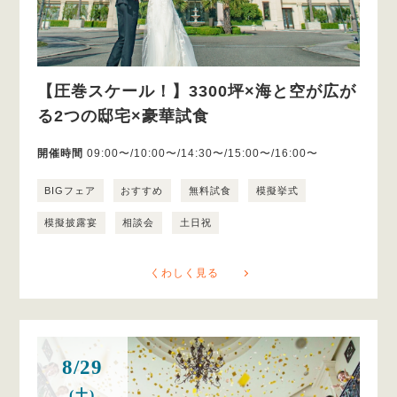
【圧巻スケール！】3300坪×海と空が広が
る2つの邸宅×豪華試食
開催時間
09:00〜/10:00〜/14:30〜/15:00〜/16:00〜
BIGフェア
おすすめ
無料試食
模擬挙式
模擬披露宴
相談会
土日祝
くわしく見る
8/29
(土)