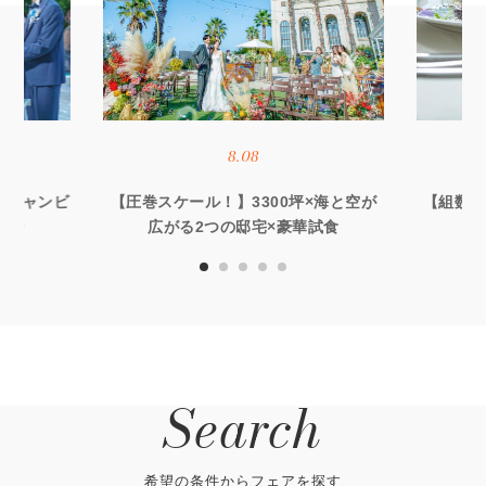
8.08
オーシャンビ
【圧巻スケール！】3300坪×海と空が
【組数限
優待
広がる2つの邸宅×豪華試食
る
Search
希望の条件からフェアを探す