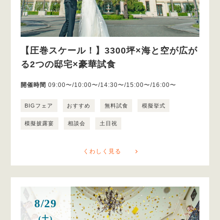
【圧巻スケール！】3300坪×海と空が広が
る2つの邸宅×豪華試食
開催時間
09:00〜/10:00〜/14:30〜/15:00〜/16:00〜
BIGフェア
おすすめ
無料試食
模擬挙式
模擬披露宴
相談会
土日祝
くわしく見る
8/29
(土)