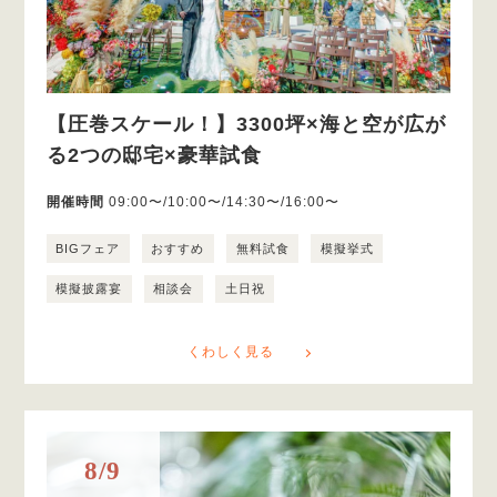
【圧巻スケール！】3300坪×海と空が広が
る2つの邸宅×豪華試食
開催時間
09:00〜/10:00〜/14:30〜/16:00〜
BIGフェア
おすすめ
無料試食
模擬挙式
模擬披露宴
相談会
土日祝
くわしく見る
8/9