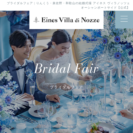
ブライダルフェア | りんくう・泉佐野・和歌山の結婚式場 アイネス ヴィラノッツェ
オーシャンポートサイド【公式】
Bridal Fair
ブライダルフェア