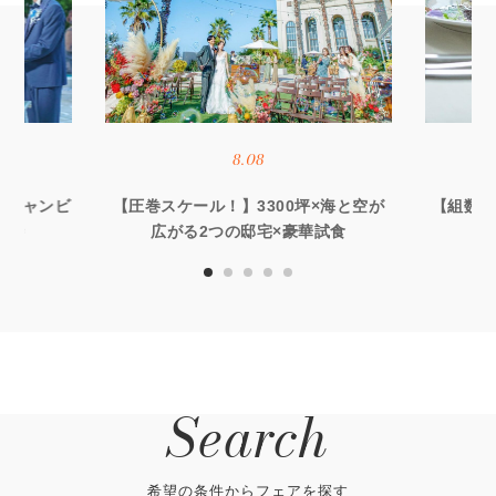
8.08
オーシャンビ
【圧巻スケール！】3300坪×海と空が
【組数限
優待
広がる2つの邸宅×豪華試食
る
Search
希望の条件からフェアを探す