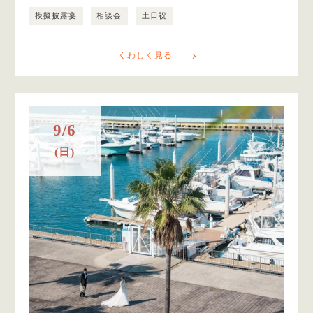
模擬披露宴
相談会
土日祝
くわしく見る
9/6
(日)