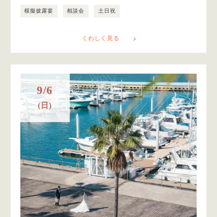
模擬披露宴
相談会
土日祝
くわしく見る
9/6
(日)