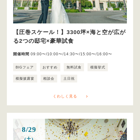
【圧巻スケール！】3300坪×海と空が広が
る2つの邸宅×豪華試食
開催時間
09:00〜/10:00〜/14:30〜/15:00〜/16:00〜
BIGフェア
おすすめ
無料試食
模擬挙式
模擬披露宴
相談会
土日祝
くわしく見る
8/29
(土)