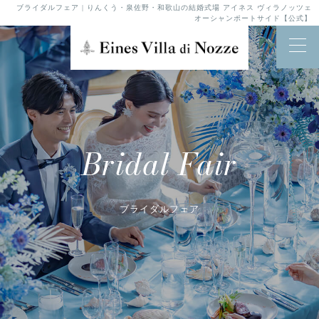
ブライダルフェア | りんくう・泉佐野・和歌山の結婚式場 アイネス ヴィラノッツェ
オーシャンポートサイド【公式】
Bridal Fair
ブライダルフェア