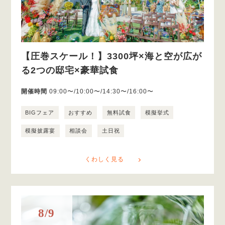
【圧巻スケール！】3300坪×海と空が広が
る2つの邸宅×豪華試食
開催時間
09:00〜/10:00〜/14:30〜/16:00〜
BIGフェア
おすすめ
無料試食
模擬挙式
模擬披露宴
相談会
土日祝
くわしく見る
8/9