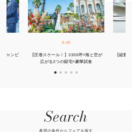
8.08
オーシャンビ
【圧巻スケール！】3300坪×海と空が
【組数限
優待
広がる2つの邸宅×豪華試食
る
Search
希望の条件からフェアを探す