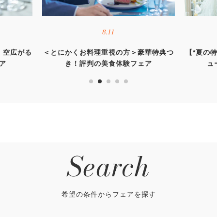
8.11
・空広がる
＜とにかくお料理重視の方＞豪華特典つ
【*夏の特
ア
き！評判の美食体験フェア
ュ
Search
希望の条件からフェアを探す