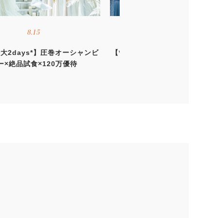
8.15
8.16
大2days*】圧巻オーシャンビ
【*夏の特大2days*】圧巻オー
ー×絶品試食×120万優待
ュー×絶品試食×120万優