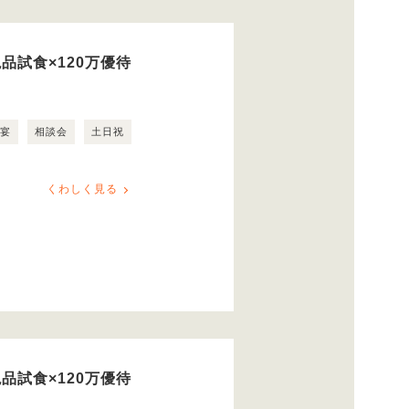
品試食×120万優待
露宴
相談会
土日祝
くわしく見る
品試食×120万優待