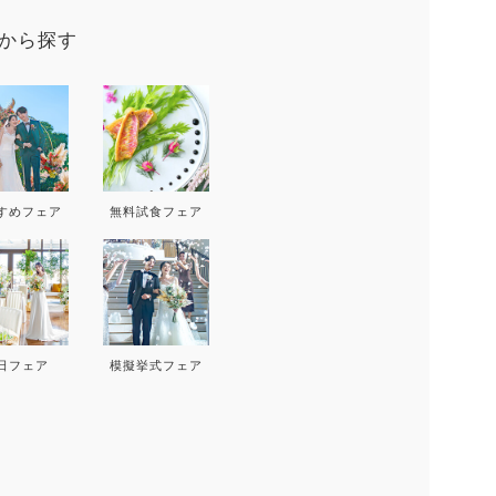
9
から探す
D
THU
FRI
SAT
SUN
MON
T
3
4
5
6
すめフェア
無料試食フェア
10
11
12
13
5
17
18
19
20
12
1
24
25
26
27
19
2
日フェア
模擬挙式フェア
26
2