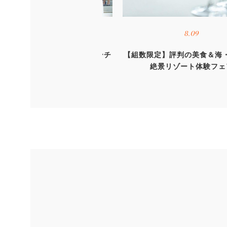
8.22
8.09
☆花嫁体験】オーシャンビューチ
【組数限定】評判の美食＆海
ャペル×大階段×絶品試食
絶景リゾート体験フェ