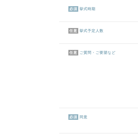
挙式時期
必須
挙式予定人数
任意
ご質問・ご要望など
任意
同意
必須