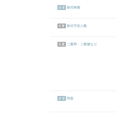
挙式時期
必須
挙式予定人数
任意
ご質問・ご要望など
任意
同意
必須