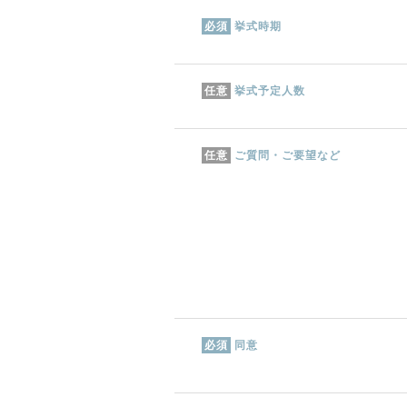
挙式時期
必須
挙式予定人数
任意
ご質問・ご要望など
任意
同意
必須