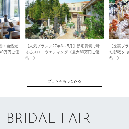
感動！自然光
【人気プラン／27年3～5月】邸宅貸切で叶
【充実プラ
40万円ご優
えるスローウエディング《最大80万円ご優
た邸宅を1
待！》
待！》
プランをもっとみる
BRIDAL FAIR