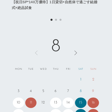
【祝日SP*140万優待】1日貸切×自然体で過ごす結婚
式×絶品試食
8
MON
TUE
WED
THU
FRI
SAT
SUN
1
2
3
4
5
6
7
8
9
10
11
13
14
15
16
12