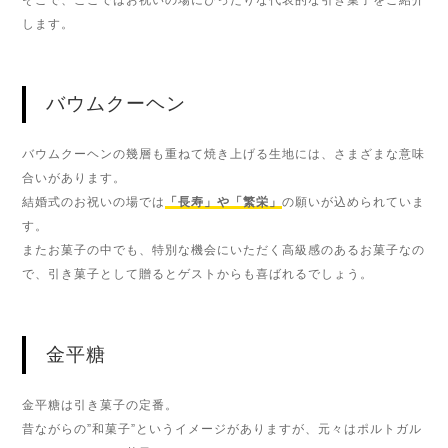
します。
バウムクーヘン
バウムクーヘンの幾層も重ねて焼き上げる生地には、さまざまな意味
合いがあります。
結婚式のお祝いの場では
「長寿」や「繁栄」
の願いが込められていま
す。
またお菓子の中でも、特別な機会にいただく高級感のあるお菓子なの
で、引き菓子として贈るとゲストからも喜ばれるでしょう。
金平糖
金平糖は引き菓子の定番。
昔ながらの”和菓子”というイメージがありますが、元々はポルトガル