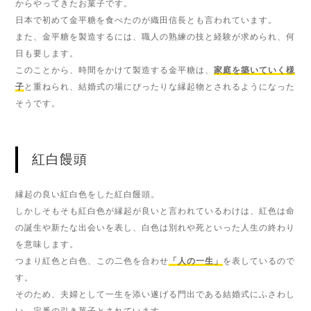
からやってきたお菓子です。
日本で初めて金平糖を食べたのが織田信長とも言われています。
また、金平糖を製造するには、職人の熟練の技と経験が求められ、何
日も要します。
このことから、時間をかけて製造する金平糖は、
家庭を築いていく様
子
と重ねられ、結婚式の場にぴったりな縁起物とされるようになった
そうです。
紅白饅頭
縁起の良い紅白色をした紅白饅頭。
しかしそもそも紅白色が縁起が良いと言われているわけは、紅色は命
の誕生や新たな出会いを表し、白色は別れや死といった人生の終わり
を意味します。
つまり紅色と白色、この二色を合わせ
「人の一生」
を表しているので
す。
そのため、夫婦として一生を添い遂げる門出である結婚式にふさわし