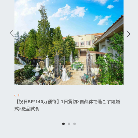
8.11
【祝日SP*140万優待】1日貸切×自然体で過ごす結婚
式×絶品試食