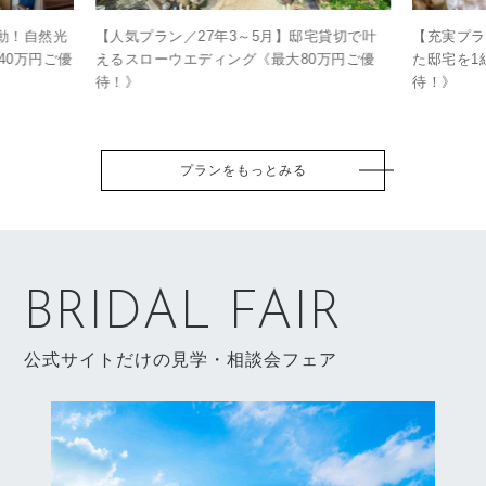
感動！自然光
【人気プラン／27年3～5月】邸宅貸切で叶
【充実プラ
40万円ご優
えるスローウエディング《最大80万円ご優
た邸宅を1
待！》
待！》
プランをもっとみる
BRIDAL FAIR
公式サイトだけの見学・相談会フェア