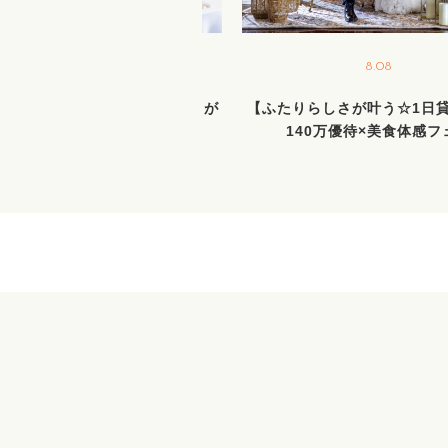
8.16
8.08
140万優待】憧れ＆おもてなしが
【ふたりらしさが叶う☆1日
叶う1日貸切邸宅×絶品試食
140万優待×美食体感フ