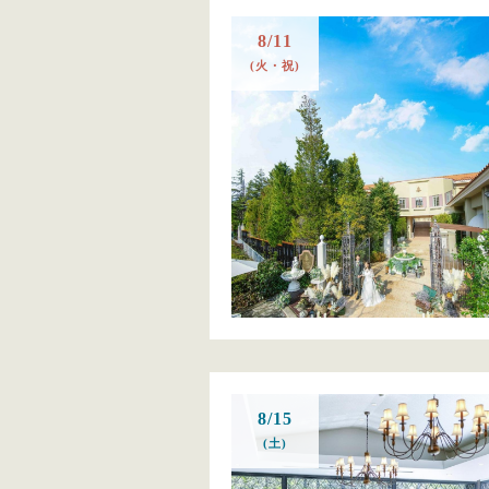
8/11
(火・祝)
8/15
(土)