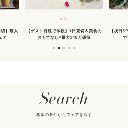
8.09
貸切】最大
【ゲスト目線で体験】1日貸切＆美食の
【祝日SP
ェア
おもてなし×最大140万優待
で
Search
希望の条件からフェアを探す