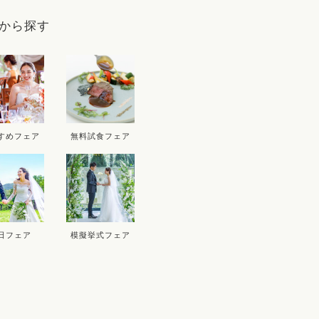
9
から探す
D
THU
FRI
SAT
SUN
MON
T
3
4
5
6
10
11
12
13
5
すめフェア
無料試食フェア
17
18
19
20
12
1
24
25
26
27
19
2
26
2
日フェア
模擬挙式フェア