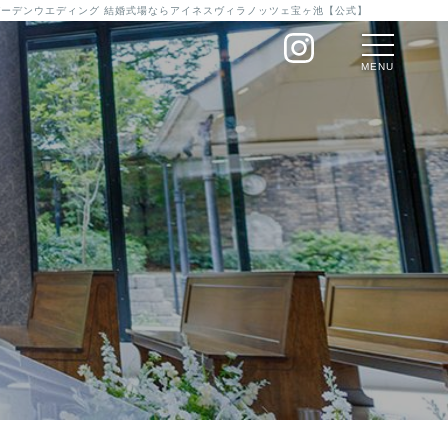
のガーデンウエディング 結婚式場ならアイネスヴィラノッツェ宝ヶ池【公式】
MENU