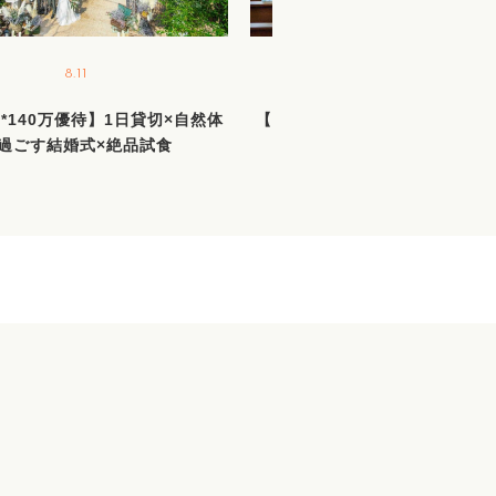
8.11
8.15
*140万優待】1日貸切×自然体
【当館人気No1】森のチャペル
過ごす結婚式×絶品試食
体験★140万特典＆絶品試