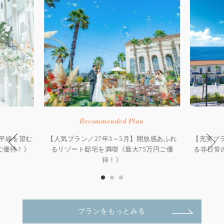
Recommended Plan
水平線を望む
【人気プラン／27年3～5月】開放感あふれ
【充実プラ
ご優待！》
るリゾート邸宅を満喫《最大75万円ご優
る非日常
待！》
プランをもっとみる