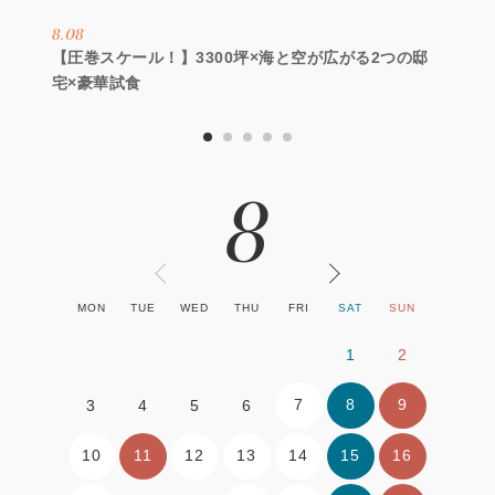
8.08
【圧巻スケール！】3300坪×海と空が広がる2つの邸
宅×豪華試食
8
MON
TUE
WED
THU
FRI
SAT
SUN
1
2
7
8
9
3
4
5
6
10
11
12
13
14
15
16