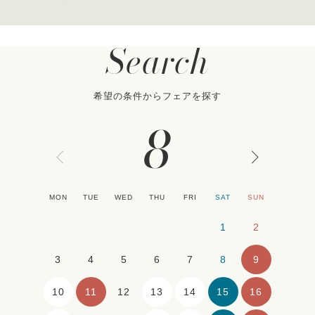
Search
希望の条件からフェアを探す
8
MON
TUE
WED
THU
FRI
SAT
SUN
1
2
9
3
4
5
6
7
8
10
11
13
14
15
16
12