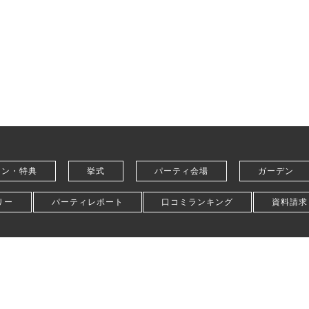
ラン・特典
挙式
パーティ会場
ガーデン
リー
パーティレポート
口コミランキング
資料請求
シーポリシー
採用情報
お役立ちコラム