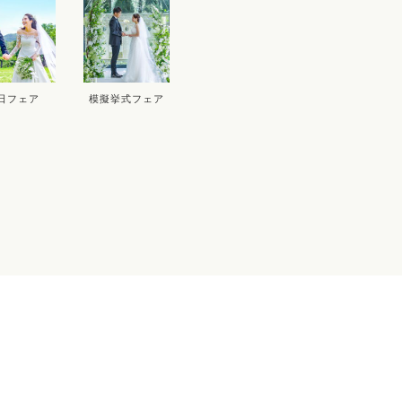
17
18
19
20
12
1
24
25
26
27
19
2
26
2
日フェア
模擬挙式フェア