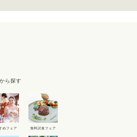
9
から探す
D
THU
FRI
SAT
SUN
MON
T
3
4
5
6
10
11
12
13
5
すめフェア
無料試食フェア