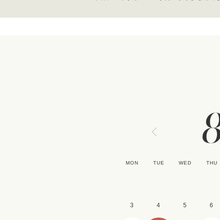
MON
TUE
WED
THU
3
4
5
6