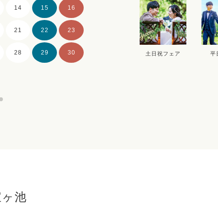
14
15
16
14
15
16
21
22
23
21
22
23
28
29
30
28
29
30
土日祝フェア
平
宝ヶ池