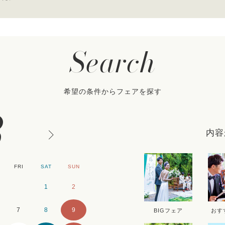
Search
希望の条件からフェアを探す
8
内容
FRI
SAT
SUN
MON
TUE
WE
1
2
1
2
7
8
9
7
8
9
BIGフェア
おす