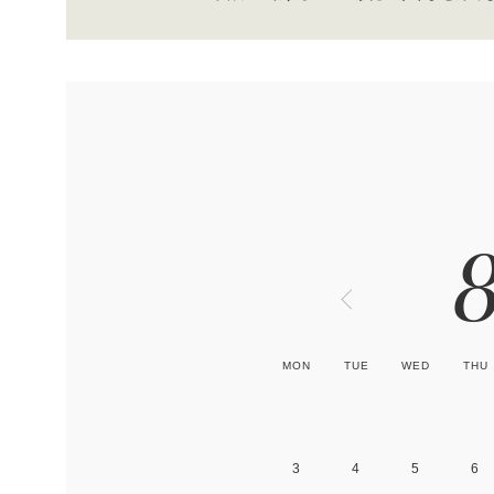
MON
TUE
WED
THU
3
4
5
6