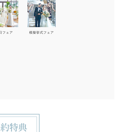
17
18
19
20
12
1
24
25
26
27
19
2
日フェア
模擬挙式フェア
26
2