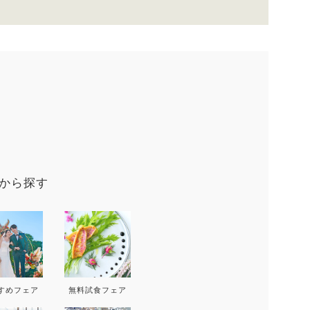
9
から探す
D
THU
FRI
SAT
SUN
MON
T
3
4
5
6
すめフェア
無料試食フェア
10
11
12
13
5