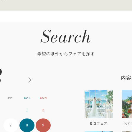
Search
希望の条件からフェアを探す
8
内容
FRI
SAT
SUN
MON
TUE
WE
1
2
1
2
BIGフェア
おす
7
8
9
7
8
9