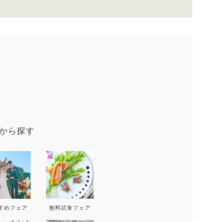
9
から探す
D
THU
FRI
SAT
SUN
MON
T
3
4
5
6
すめフェア
無料試食フェア
10
11
12
13
5