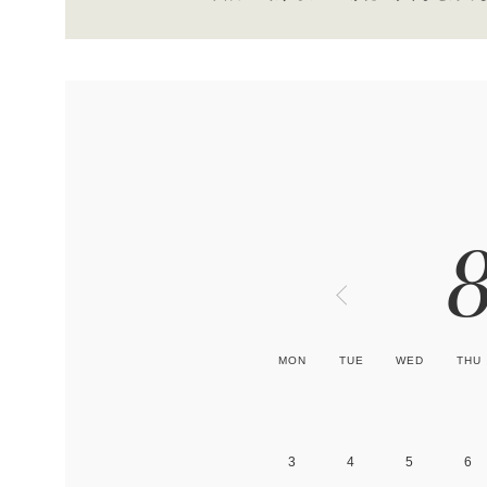
MON
TUE
WED
THU
3
4
5
6