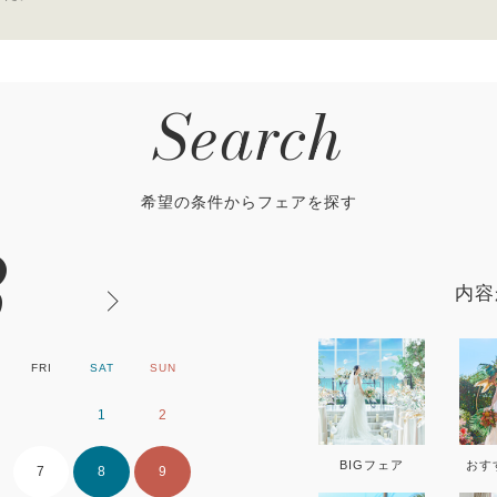
Search
希望の条件からフェアを探す
8
内容
FRI
SAT
SUN
MON
TUE
WE
1
2
1
2
BIGフェア
おす
7
8
9
7
8
9