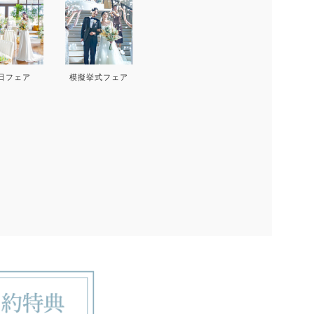
17
18
19
20
12
1
24
25
26
27
19
2
日フェア
模擬挙式フェア
26
2