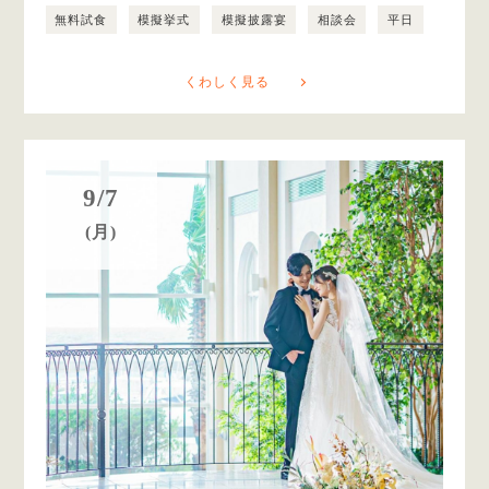
無料試食
模擬挙式
模擬披露宴
相談会
平日
くわしく見る
9/7
(月)