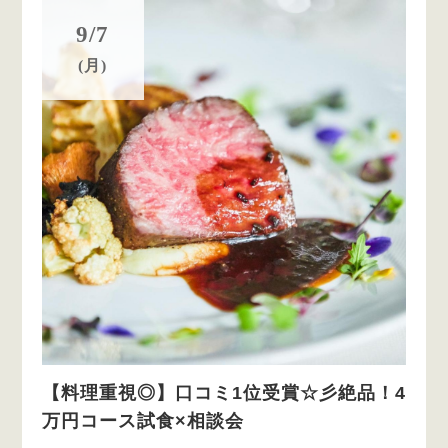
9/7
(月)
【料理重視◎】口コミ1位受賞☆彡絶品！4
万円コース試食×相談会