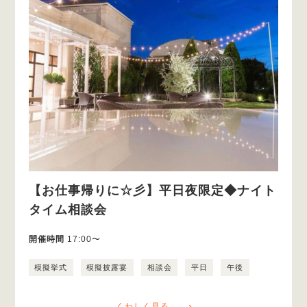
【お仕事帰りに☆彡】平日夜限定◆ナイト
タイム相談会
開催時間
17:00〜
模擬挙式
模擬披露宴
相談会
平日
午後
くわしく見る