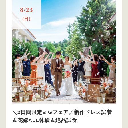
8/23
(日)
＼2日間限定BIGフェア／新作ドレス試着
＆花嫁ALL体験＆絶品試食