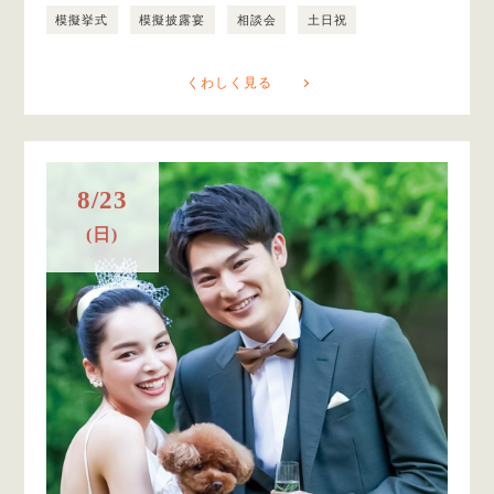
模擬挙式
模擬披露宴
相談会
土日祝
くわしく見る
8/23
(日)