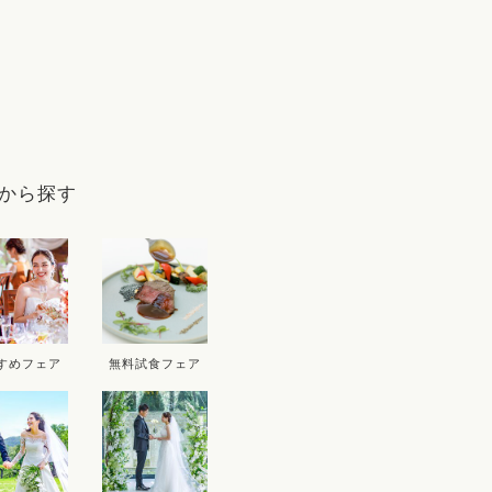
9
から探す
D
THU
FRI
SAT
SUN
MON
T
3
4
5
6
10
11
12
13
5
すめフェア
無料試食フェア
17
18
19
20
12
1
24
25
26
27
19
2