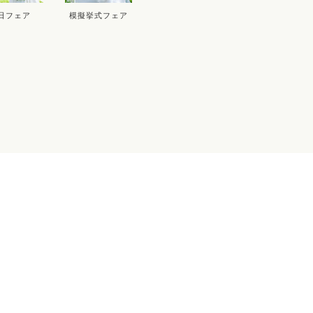
26
2
日フェア
模擬挙式フェア