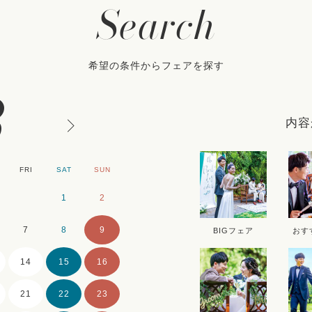
Search
希望の条件からフェアを探す
8
内容
FRI
SAT
SUN
MON
TUE
WE
1
2
1
2
7
8
9
7
8
9
BIGフェア
おす
14
15
16
14
15
16
21
22
23
21
22
23