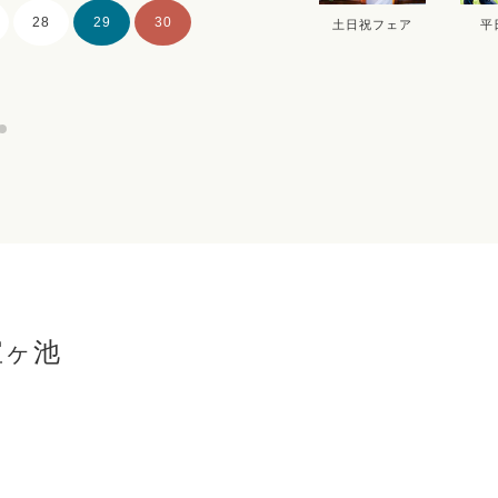
28
29
30
28
29
30
土日祝フェア
平
宝ヶ池