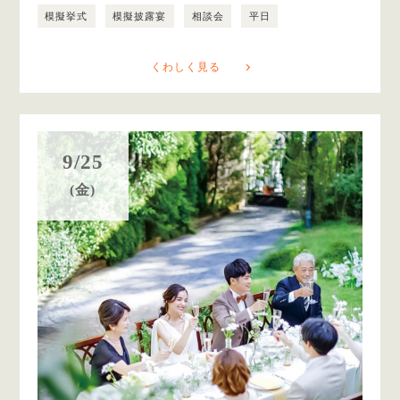
模擬挙式
模擬披露宴
相談会
平日
くわしく見る
9/25
(金)