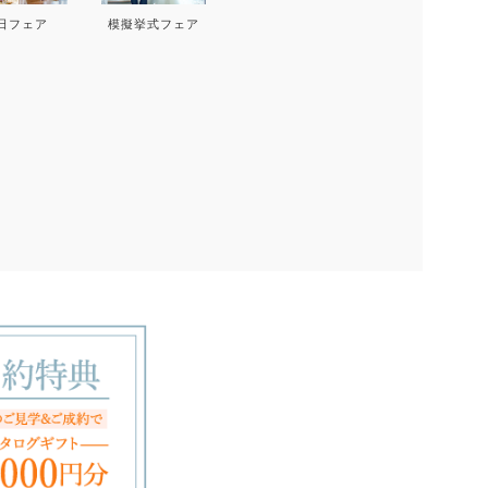
日フェア
模擬挙式フェア
26
2