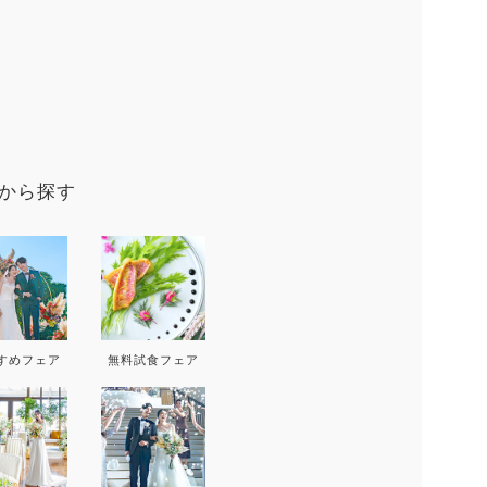
9
から探す
D
THU
FRI
SAT
SUN
MON
T
3
4
5
6
すめフェア
無料試食フェア
10
11
12
13
5
17
18
19
20
12
1
24
25
26
27
19
2