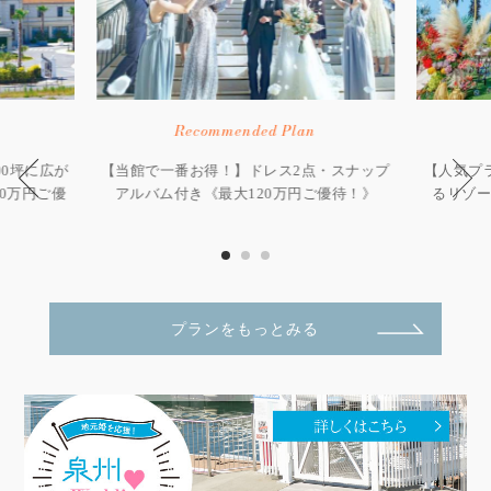
Recommended Plan
00坪に広が
【当館で一番お得！】ドレス2点・スナップ
【人気プ
0万円ご優
アルバム付き《最大120万円ご優待！》
るリゾー
プランをもっとみる