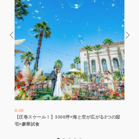
8.08
【圧巻スケール！】3300坪×海と空が広がる2つの邸
宅×豪華試食