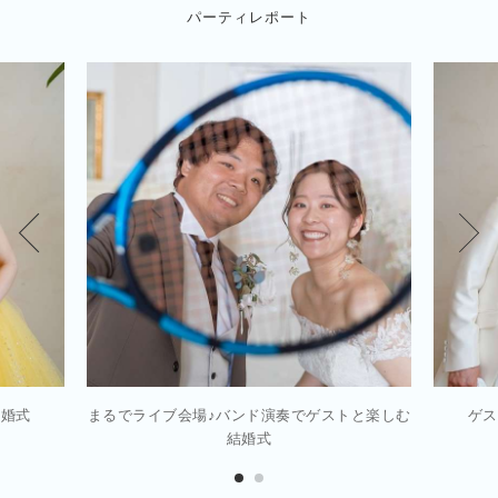
パーティレポート
結婚式
まるでライブ会場♪バンド演奏でゲストと楽しむ
ゲス
結婚式